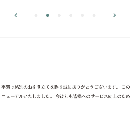
平素は格別のお引き立てを賜り誠にありがとうございます。 こ
ニューアルいたしました。 今後とも皆様へのサービス向上のた
実に努め、様々な情報を皆様に発信してまいります。 何卒、ユ
だけますよう、よろしくお願い申し上げます。