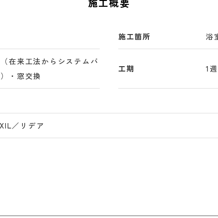
施工概要
施工箇所
浴
換（在来工法からシステムバ
工期
1
更）・窓交換
XIL／リデア