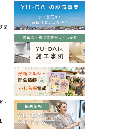
りま
者・
ま