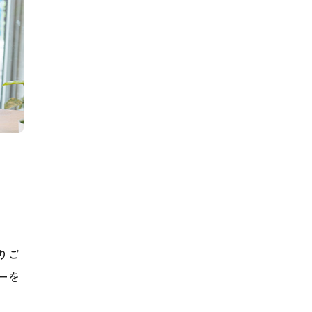
りご
ーを