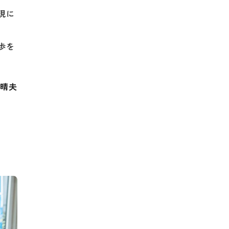
現に
歩を
 晴夫