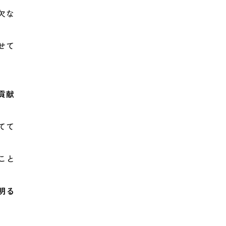
欠な
せて
貢献
てて
こと
明る