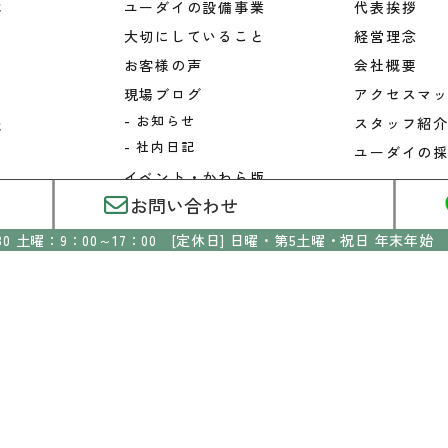
ぶ
ユーダイの設備事業
代表挨拶
大切にしていること
経営理念
お客様の声
会社概要
現場ブログ
アクセスマ
お知らせ
スタッフ紹
ぶ
社内日記
ユーダイの
イベント・かわら版
5
お問い合わせ
プチマルシェ
かわら版情報
30
土曜：9：00～17：00
[定休日] 日曜・第5土曜・祝日
年末年始
よくあるご質問
ム
株式会社ユーダイ