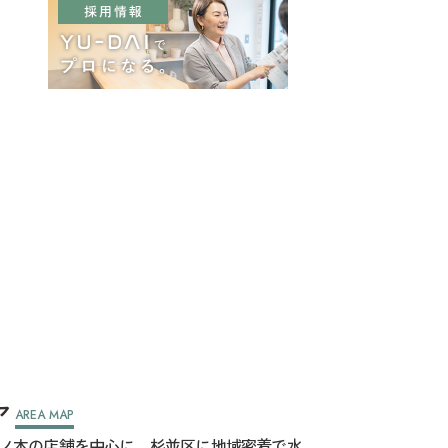
ア
AREA MAP
ノ木の店舗を中心に、杉並区に地域密着で水