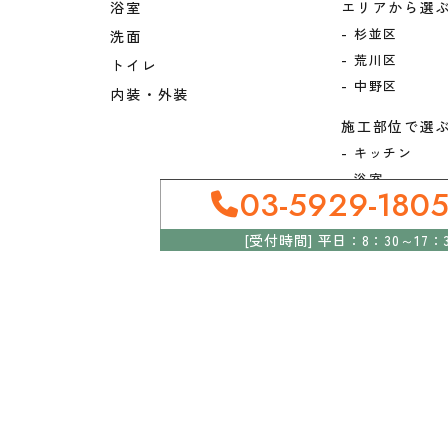
浴室
エリアから選
杉並区
洗面
荒川区
トイレ
中野区
内装・外装
施工部位で選
キッチン
浴室
03-5929-180
洗面化粧台
トイレ
[受付時間] 平日：8：30～17：
内装
フルリフォー